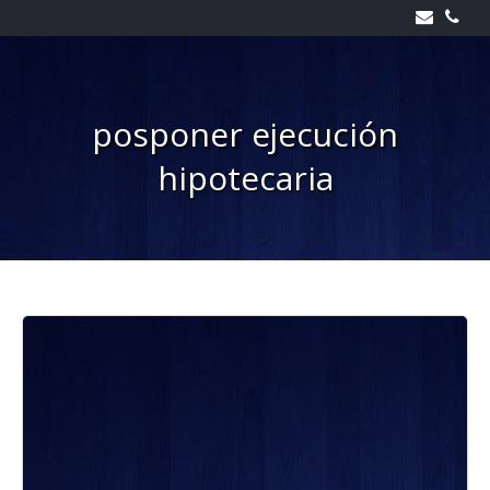
Skip
to
content
posponer ejecución
hipotecaria