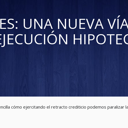
S: UNA NUEVA VÍ
EJECUCIÓN HIPOTE
illa cómo ejercitando el retracto crediticio podemos paralizar la