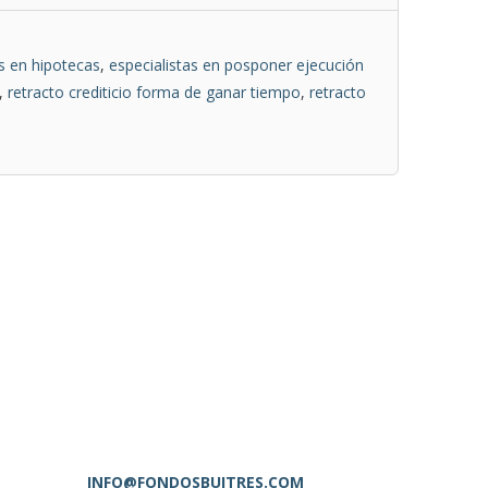
as en hipotecas
,
especialistas en posponer ejecución
,
retracto crediticio forma de ganar tiempo
,
retracto
INFO@FONDOSBUITRES.COM