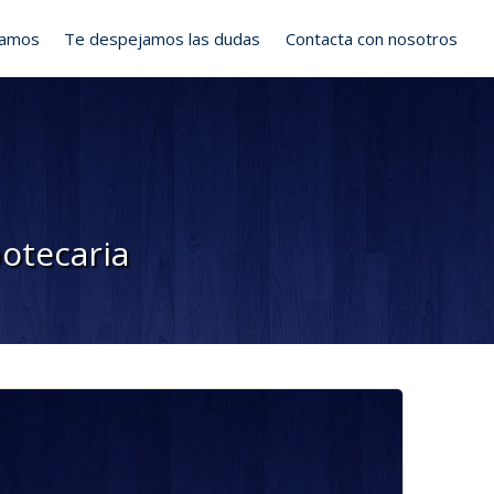
ramos
Te despejamos las dudas
Contacta con nosotros
potecaria