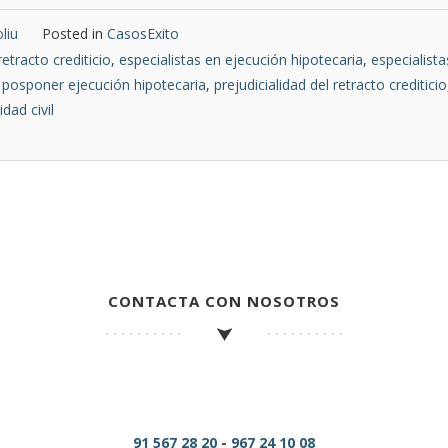
liu
Posted in
CasosExito
etracto crediticio
,
especialistas en ejecución hipotecaria
,
especialist
,
posponer ejecución hipotecaria
,
prejudicialidad del retracto crediticio
idad civil
CONTACTA CON NOSOTROS
91 567 28 20
-
967 24 10 08