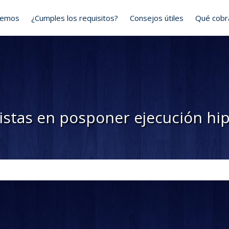
cemos
¿Cumples los requisitos?
Consejos útiles
Qué cob
istas en posponer ejecución hi