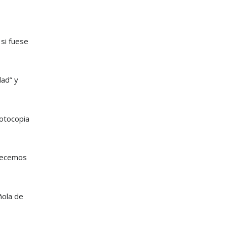
si fuese
dad” y
fotocopia
frecemos
ñola de