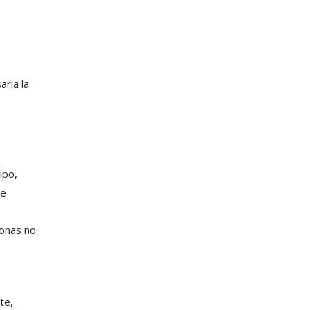
aria la
ipo,
de
sonas no
te,