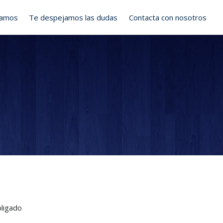
ramos
Te despejamos las dudas
Contacta con nosotros
bligado