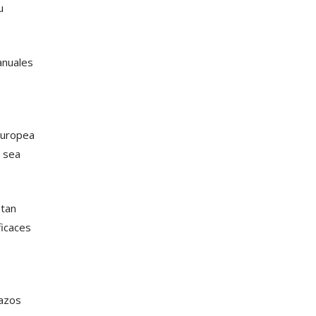
u
anuales
Europea
o sea
 tan
ficaces
lazos