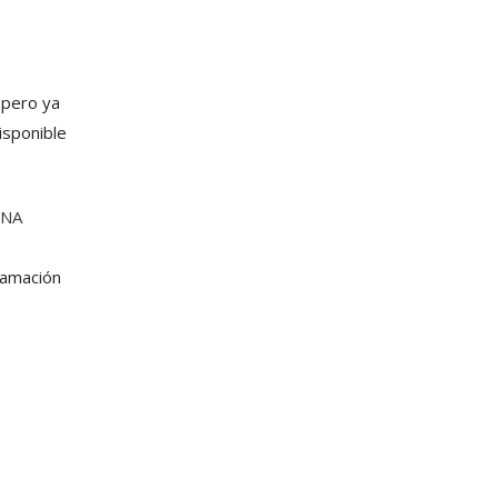
 pero ya
isponible
UNA
lamación