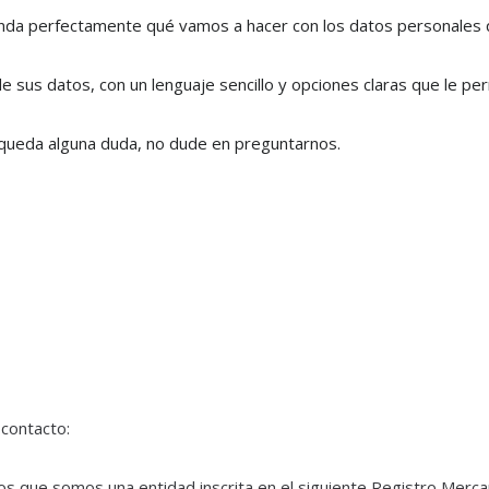
enda perfectamente qué vamos a hacer con los datos personales 
 sus datos, con un lenguaje sencillo y opciones claras que le per
le queda alguna duda, no dude en preguntarnos.
 contacto:
os que somos una entidad inscrita en el siguiente Registro Mercan