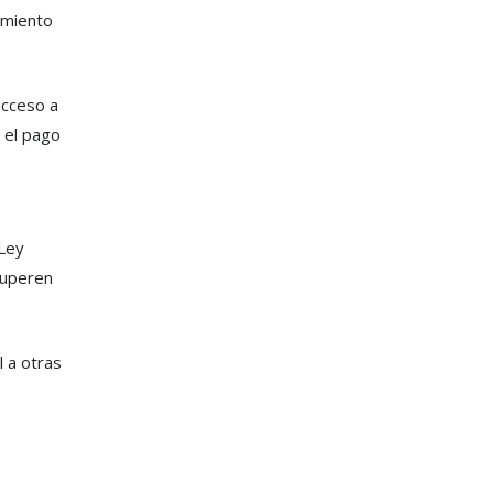
imiento
acceso a
 el pago
 Ley
superen
 a otras
e