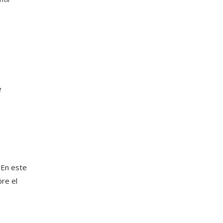
e
s
 En este
bre el