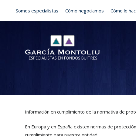
Skip
Somos especialistas
Cómo negociamos
Cómo lo ha
to
content
Información en cumplimiento de la normativa de pro
En Europa y en España existen normas de protección
cumplimiento para nuestra entidad.