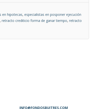
as en hipotecas
,
especialistas en posponer ejecución
,
retracto crediticio forma de ganar tiempo
,
retracto
INFO@FONDOSBUITRES.COM