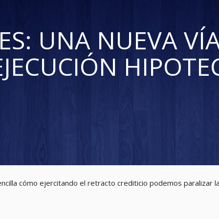
S: UNA NUEVA VÍ
EJECUCIÓN HIPOTE
illa cómo ejercitando el retracto crediticio podemos paralizar la