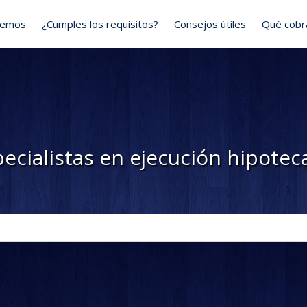
cemos
¿Cumples los requisitos?
Consejos útiles
Qué cob
ecialistas en ejecución hipotec