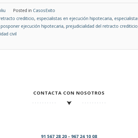
liu
Posted in
CasosExito
etracto crediticio
,
especialistas en ejecución hipotecaria
,
especialist
,
posponer ejecución hipotecaria
,
prejudicialidad del retracto crediticio
idad civil
CONTACTA CON NOSOTROS
91 567 28 20
-
967 24 10 08