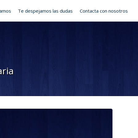
ramos
Te despejamos las dudas
Contacta con nosotros
aria