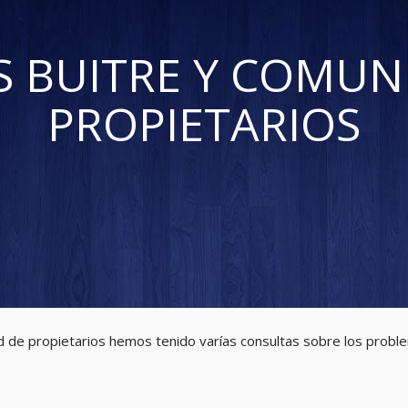
 BUITRE Y COMUN
PROPIETARIOS
d de propietarios hemos tenido varías consultas sobre los proble