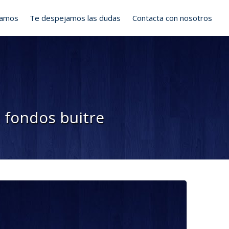
ramos
Te despejamos las dudas
Contacta con nosotros
 fondos buitre