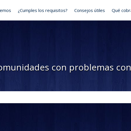
cemos
¿Cumples los requisitos?
Consejos útiles
Qué cob
omunidades con problemas con