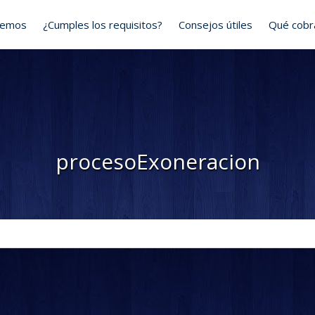
cemos
¿Cumples los requisitos?
Consejos útiles
Qué cob
procesoExoneracion