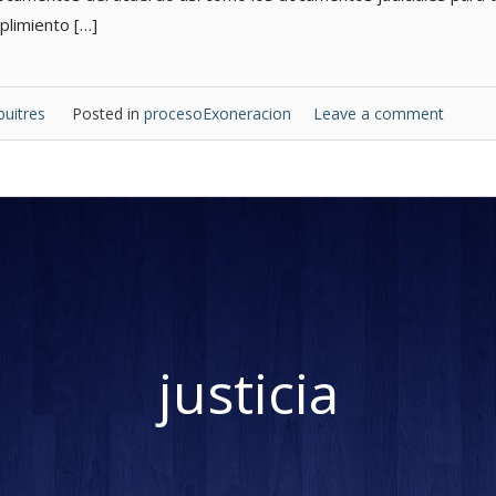
plimiento […]
buitres
Posted in
procesoExoneracion
Leave a comment
justicia