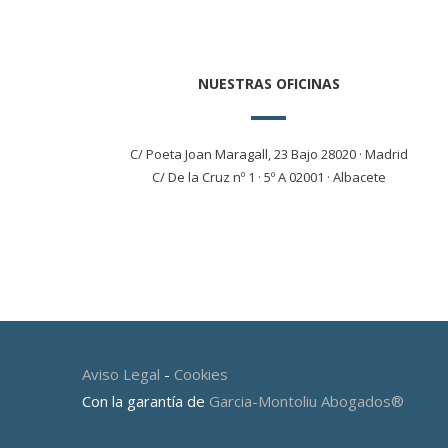
NUESTRAS OFICINAS
C/ Poeta Joan Maragall, 23 Bajo 28020 · Madrid
C/ De la Cruz nº 1 · 5º A 02001 · Albacete
Aviso Legal
-
Cookies
Con la garantía de
Garcia-Montoliu Abogados®