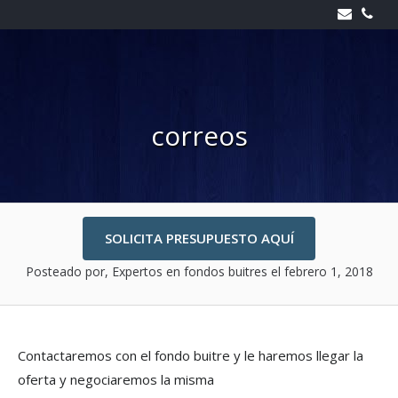
Skip
to
content
correos
SOLICITA PRESUPUESTO AQUÍ
Posteado por, Expertos en fondos buitres
el febrero 1, 2018
Contactaremos con el fondo buitre y le haremos llegar la
oferta y negociaremos la misma