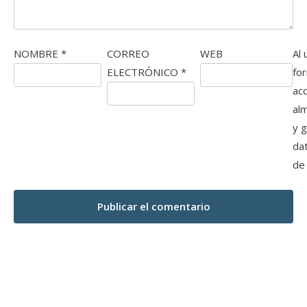
NOMBRE
*
CORREO
WEB
Al 
ELECTRÓNICO
*
fo
ac
al
y 
da
de