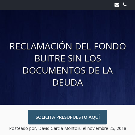
Skip
to
content
RECLAMACIÓN DEL FONDO
BUITRE SIN LOS
DOCUMENTOS DE LA
DEUDA
SOLICITA PRESUPUESTO AQUÍ
Posteado por, David Garcia Montoliu
el noviembre 25, 2018