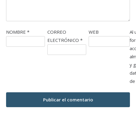
NOMBRE
*
CORREO
WEB
Al 
ELECTRÓNICO
*
fo
ac
al
y 
da
de