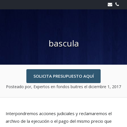
Skip
to
content
bascula
SOLICITA PRESUPUESTO AQUÍ
Posteado por, Expertos en fondos buitres
el diciembre 1, 2017
Interpondremos acciones judiciales y reclamaremos el
archivo de la ejecución o el pago del mismo precio que