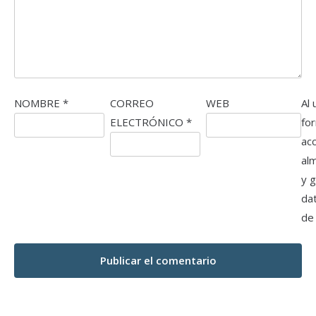
NOMBRE
*
CORREO
WEB
Al 
ELECTRÓNICO
*
fo
ac
al
y 
da
de