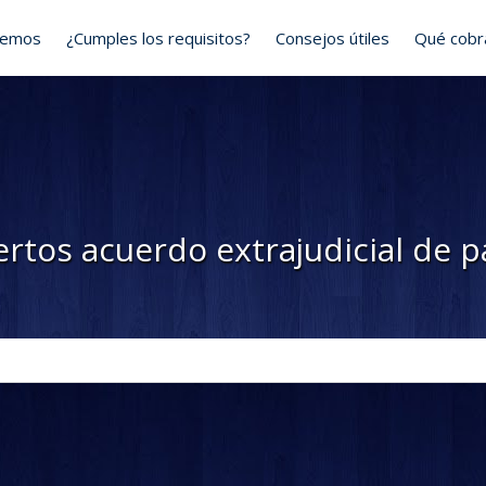
cemos
¿Cumples los requisitos?
Consejos útiles
Qué cob
rtos acuerdo extrajudicial de 