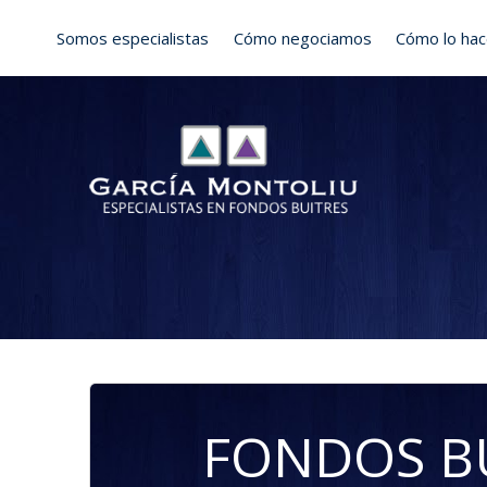
Skip
Somos especialistas
Cómo negociamos
Cómo lo ha
to
content
FONDOS BU