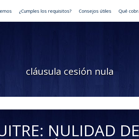
cemos
¿Cumples los requisitos?
Consejos útiles
Qué cob
cláusula cesión nula
ITRE: NULIDAD DE