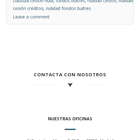
cláusula cesión nula
,
fondos buitres
,
nulidad cesión
,
nulidad
cesión créditos
,
nulidad fondos buitres
Leave a comment
CONTACTA CON NOSOTROS
NUESTRAS OFICINAS