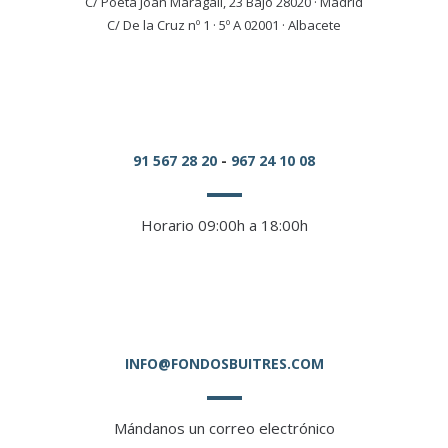
C/ Poeta Joan Maragall, 23 Bajo 28020 · Madrid
C/ De la Cruz nº 1 · 5º A 02001 · Albacete
91 567 28 20
-
967 24 10 08
Horario 09:00h a 18:00h
INFO@FONDOSBUITRES.COM
Mándanos un correo electrónico