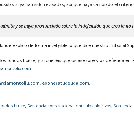
áusulas si ya han sido revisadas, aunque haya cambiado el criterio
l admita y se haya pronunciado sobre la indefensión que crea la no r
donde explico de forma inteligible lo que dice nuestro Tribunal Su
os fondos buitre, y si queréis que os asesore y os defienda en la
iamontoliu.com.
arciamontoliu.com
,
exoneratudeuda.com.
fondos buitre
,
Sentencia constitucional cláusulas abusivas
,
Sentencia 