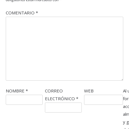
COMENTARIO
*
NOMBRE
*
CORREO
WEB
Al 
ELECTRÓNICO
*
fo
ac
al
y 