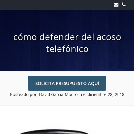
Skip
to
content
cómo defender del acoso
telefónico
SOLICITA PRESUPUESTO AQUÍ
Posteado por, David Garcia Montoliu
el diciembre 28, 2018