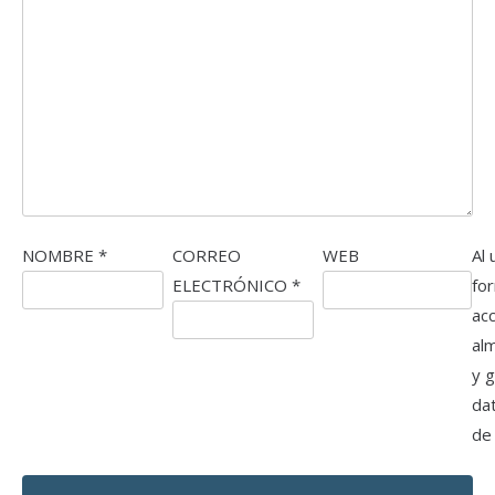
NOMBRE
*
CORREO
WEB
Al 
ELECTRÓNICO
*
fo
ac
al
y 
da
de