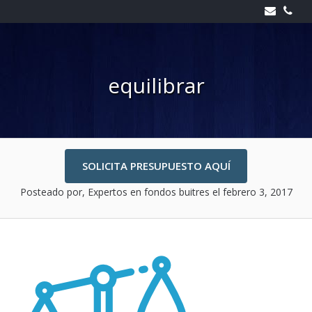
Skip
to
content
equilibrar
SOLICITA PRESUPUESTO AQUÍ
Posteado por, Expertos en fondos buitres
el febrero 3, 2017