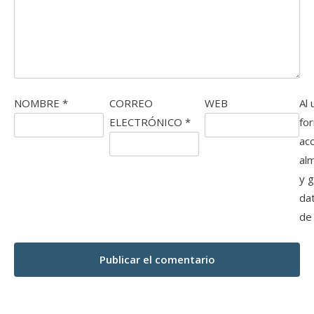
NOMBRE
*
CORREO
WEB
Al 
ELECTRÓNICO
*
fo
ac
al
y 
da
de