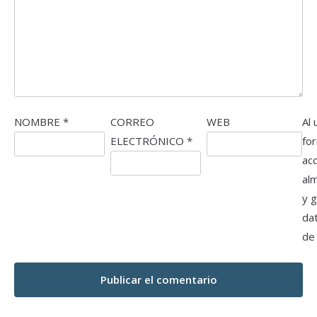
NOMBRE
*
CORREO
WEB
Al 
ELECTRÓNICO
*
fo
ac
al
y 
da
de