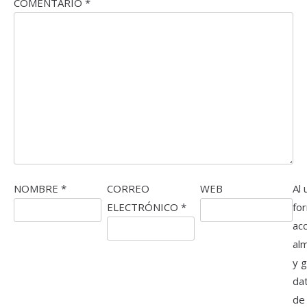
COMENTARIO
*
NOMBRE
*
CORREO
WEB
Al 
ELECTRÓNICO
*
fo
ac
al
y 
da
de