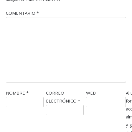
COMENTARIO
*
NOMBRE
*
CORREO
WEB
Al 
ELECTRÓNICO
*
fo
ac
al
y 