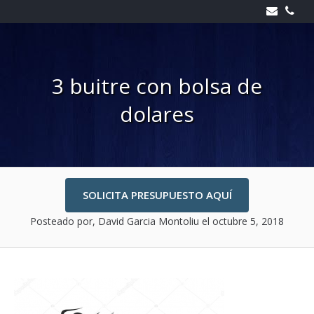
Skip
to
content
3 buitre con bolsa de
dolares
SOLICITA PRESUPUESTO AQUÍ
Posteado por, David Garcia Montoliu
el octubre 5, 2018