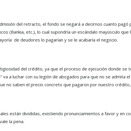
dmisión del retracto, el fondo se negará a decirnos cuanto pagó
os (Bankia, etc.), lo cual supondría un escándalo mayúsculo que ll
 mayoría de deudores lo pagarían y se le acabaría el negocio.
litigiosidad del crédito, ya que el proceso de ejecución donde se t
e” va a luchar con su legión de abogados para que no se admita el 
e no saben el precio concreto que pagaron por nuestro crédito,
ciales están divididas, existiendo pronunciamientos a favor y en c
ale la pena.