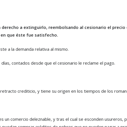
á derecho a extinguirlo, reembolsando al cesionario el precio
a en que éste fue satisfecho.
este a la demanda relativa al mismo.
días, contados desde que el cesionario le reclame el pago.
l retracto crediticio, y tiene su origen en los tiempos de los ro
 un comercio deleznable, y tras el cual se esconden usureros, p
 puedan comprar créditos de pobres que no pueden pagar a prec