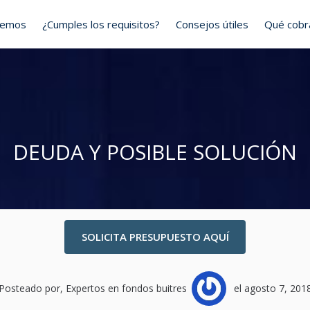
cemos
¿Cumples los requisitos?
Consejos útiles
Qué cob
DEUDA Y POSIBLE SOLUCIÓN
SOLICITA PRESUPUESTO AQUÍ
Posteado por, Expertos en fondos buitres
el agosto 7, 201